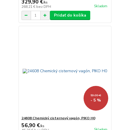
329,90 €
/
ks
Skladom
268,21 €
bez DPH
Pridať do košíka
59,99 €
- 5 %
24608 Chemický cisternový vagón, PIKO H0
56,90 €
/
ks
Skladom