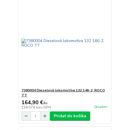
7380004 Dieselová lokomotíva 132 146-2, ROCO
TT
164,90 €
/
ks
Skladom
134,07 €
bez DPH
Pridať do košíka