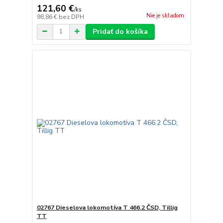
121,60 €
/
ks
Nie je skladom
98,86 €
bez DPH
Pridať do košíka
02767 Dieselova lokomotíva T 466.2 ČSD, Tillig
TT