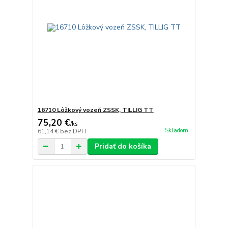
16710 Lôžkový vozeň ZSSK, TILLIG TT
75,20 €
/
ks
Skladom
61,14 €
bez DPH
Pridať do košíka