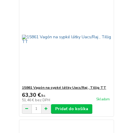
15861 Vagón na sypké látky Uacs/Raj , Tillig TT
63,30 €
/
ks
Skladom
51,46 €
bez DPH
Pridať do košíka