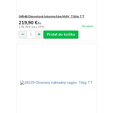
04546 Dieselová lokomotíva MAV, Tillig TT
219,90 €
/
ks
Skladom
178,78 €
bez DPH
Pridať do košíka