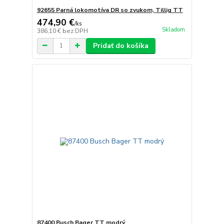
92655 Parná lokomotíva DR so zvukom, Tillig TT
474,90 €
/
ks
Skladom
386,10 €
bez DPH
Pridať do košíka
87400 Busch Bager TT modrý