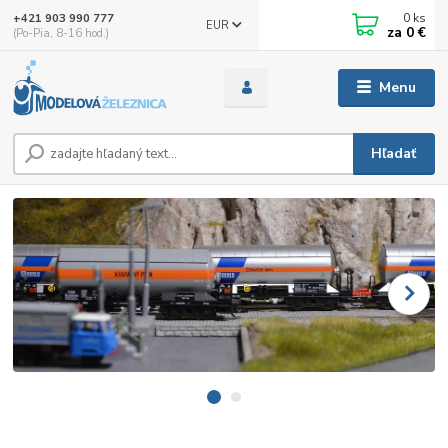
0
ks
+421 903 990 777
EUR
za
0 €
(Po-Pia, 8-16 hod.)
Menu
Hľadať