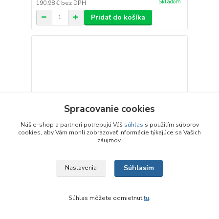
Skladom
190,98 €
bez DPH
Pridať do košíka
Spracovanie cookies
Náš e-shop a partneri potrebujú Váš
súhlas
s použitím súborov
cookies, aby Vám mohli zobrazovať informácie týkajúce sa Vašich
záujmov.
Súhlasím
Nastavenia
07706 Sada kontajnerov, TT Tillig
Súhlas môžete odmietnuť
tu
.
14,90 €
/
ks
Skladom
12,11 €
bez DPH