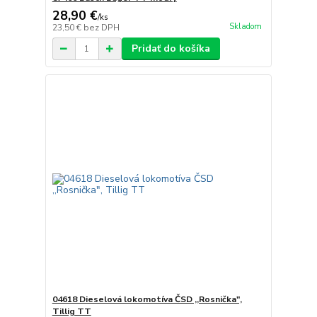
28,90 €
/
ks
Skladom
23,50 €
bez DPH
Pridať do košíka
04618 Dieselová lokomotíva ČSD ,,Rosnička",
Tillig TT