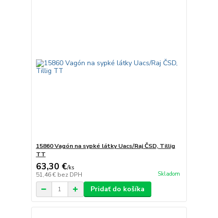
15860 Vagón na sypké látky Uacs/Raj ČSD, Tillig
TT
63,30 €
/
ks
Skladom
51,46 €
bez DPH
Pridať do košíka