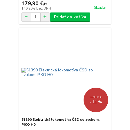
179,90 €
/
ks
Skladom
146,26 €
bez DPH
Pridať do košíka
369,90 €
- 11 %
51390 Elektrická lokomotíva ČSD so zvukom,
PIKO H0