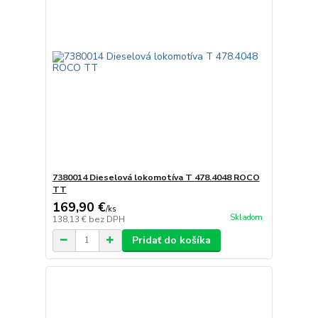
7380014 Dieselová lokomotíva T 478.4048 ROCO
TT
169,90 €
/
ks
Skladom
138,13 €
bez DPH
Pridať do košíka