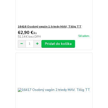
16416 Osobný vagón 1.triedy MAV, Tillig TT
62,90 €
/
ks
Skladom
51,14 €
bez DPH
Pridať do košíka