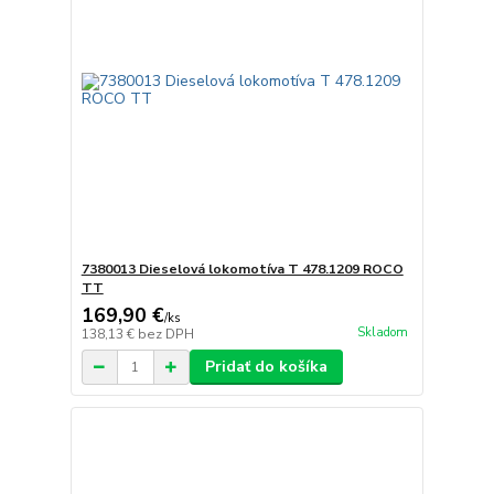
7380013 Dieselová lokomotíva T 478.1209 ROCO
TT
169,90 €
/
ks
Skladom
138,13 €
bez DPH
Pridať do košíka