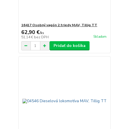
16417 Osobný vagón 2.triedy MAV, Tillig TT
62,90 €
/
ks
Skladom
51,14 €
bez DPH
Pridať do košíka