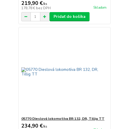
219,90 €
/
ks
Skladom
178,78 €
bez DPH
Pridať do košíka
05770 Dieslová lokomotíva BR 132, DR, Tillig TT
234,90 €
/
ks