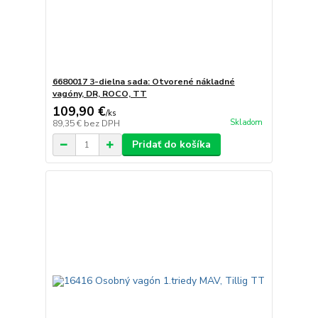
6680017 3-dielna sada: Otvorené nákladné
vagóny, DR, ROCO, TT
109,90 €
/
ks
Skladom
89,35 €
bez DPH
Pridať do košíka