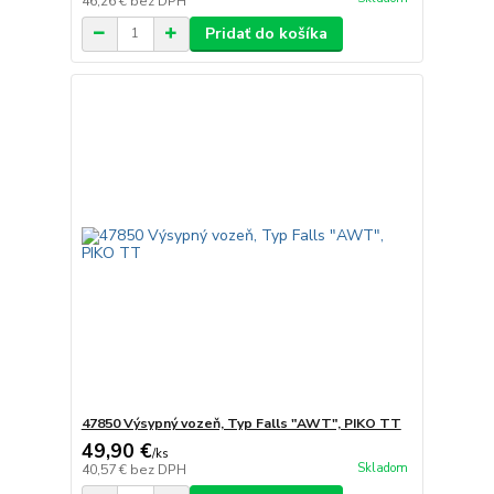
46,26 €
bez DPH
Pridať do košíka
47850 Výsypný vozeň, Typ Falls "AWT", PIKO TT
49,90 €
/
ks
Skladom
40,57 €
bez DPH