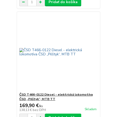
Pridať do košíka
ČSD T466-0122 Diesel - elektrická lokomotíva
ČSD „Pilštyk“, MTB TT
169,90 €
/
ks
Skladom
138,13 €
bez DPH