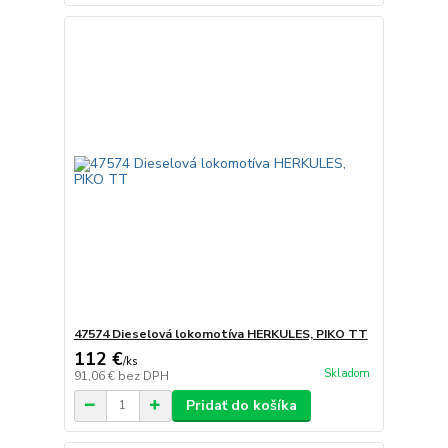
47574 Dieselová lokomotíva HERKULES, PIKO TT
112 €
/
ks
Skladom
91,06 €
bez DPH
Pridať do košíka