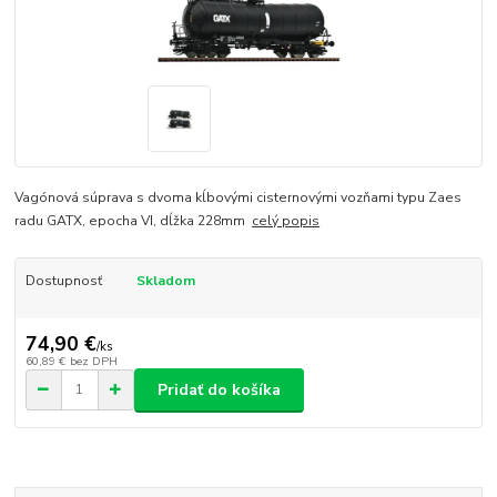
Vagónová súprava s dvoma kĺbovými cisternovými vozňami typu Zaes
radu GATX, epocha VI, dĺžka 228mm
celý popis
Dostupnosť
Skladom
74,90 €
/
ks
60,89 €
bez DPH
Pridať do košíka