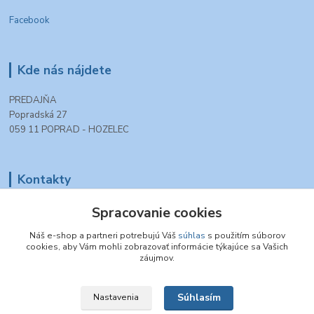
Facebook
Kde nás nájdete
PREDAJŇA
Popradská 27
059 11 POPRAD - HOZELEC
Kontakty
+421 903 990 777
Spracovanie cookies
(Po-Pia, 8-16 hod.)
Náš e-shop a partneri potrebujú Váš
súhlas
s použitím súborov
cookies, aby Vám mohli zobrazovať informácie týkajúce sa Vašich
tt.modelovazeleznica@gmail.com
záujmov.
Súhlasím
Nastavenia