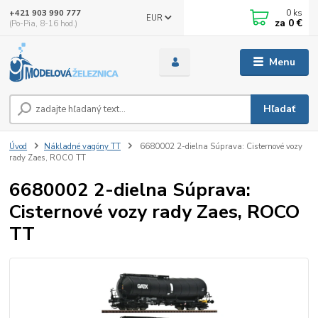
0
ks
+421 903 990 777
EUR
za
0 €
(Po-Pia, 8-16 hod.)
Menu
Hľadať
Úvod
Nákladné vagóny TT
6680002 2-dielna Súprava: Cisternové vozy
rady Zaes, ROCO TT
6680002 2-dielna Súprava:
Cisternové vozy rady Zaes, ROCO
TT