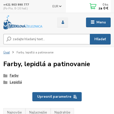
0
ks
+421 903 990 777
EUR
za
0 €
(Po-Pia, 8-16 hod.)
Menu
Hľadať
Úvod
Farby, lepidlá a patinovanie
Farby, lepidlá a patinovanie
Farby
Lepidlá
Upresniť parametre
Najnovšie
Najlacnejšie
Najdrahšie