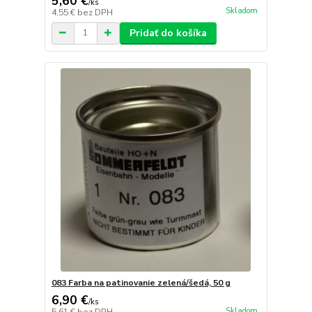
5,60 €
/
ks
Skladom
4,55 €
bez DPH
Pridať do košíka
083 Farba na patinovanie zelená/šedá, 50 g
6,90 €
/
ks
Skladom