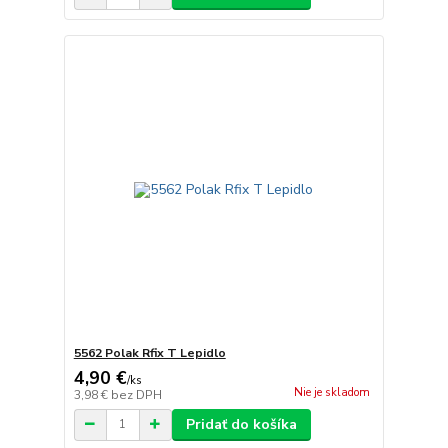
5562 Polak Rfix T Lepidlo
4,90 €
/
ks
Nie je skladom
3,98 €
bez DPH
Pridať do košíka