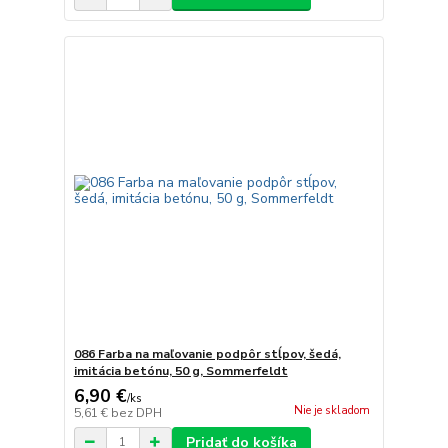
086 Farba na maľovanie podpôr stĺpov, šedá,
imitácia betónu, 50 g, Sommerfeldt
6,90 €
/
ks
Nie je skladom
5,61 €
bez DPH
Pridať do košíka