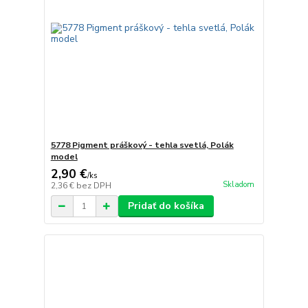
5778 Pigment práškový - tehla svetlá, Polák
model
2,90 €
/
ks
Skladom
2,36 €
bez DPH
Pridať do košíka