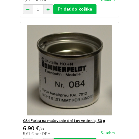
5,61 €
bez DPH
Pridať do košíka
084 Farba na maľovanie drôtov vedenia, 50 g
6,90 €
/
ks
Skladom
5,61 €
bez DPH