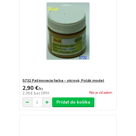
5732 Patinovacia farba - okrová, Polák model
2,90 €
/
ks
Nie je skladom
2,36 €
bez DPH
Pridať do košíka