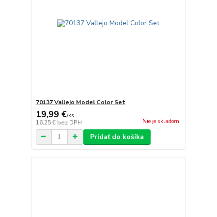
70137 Vallejo Model Color Set
19,99 €
/
ks
Nie je skladom
16,25 €
bez DPH
Pridať do košíka