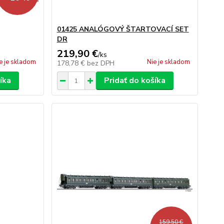
01425 ANALÓGOVÝ ŠTARTOVACÍ SET
DR
219,90 €
/
ks
e je skladom
Nie je skladom
178,78 €
bez DPH
íka
Pridať do košíka
159,50 €