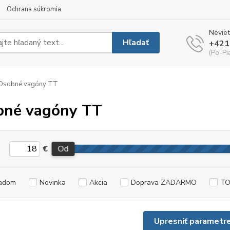
Ochrana súkromia
Neviet
Hľadať
+421
(Po-Pi
Osobné vagóny TT
bné vagóny TT
€
Od
adom
Novinka
Akcia
Doprava ZADARMO
TO
Upresniť parametr