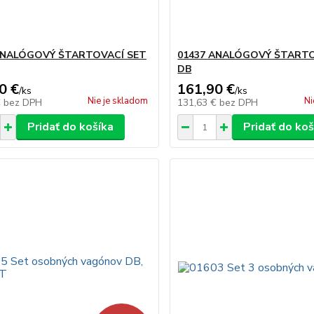
ANALÓGOVÝ ŠTARTOVACÍ SET
01437 ANALÓGOVÝ ŠTARTO
DB
0 €
161,90 €
/
ks
/
ks
Nie je skladom
Ni
€
bez DPH
131,63 €
bez DPH
Pridať do košíka
Pridať do koš