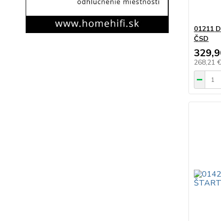
01211 
ČSD
329,9
268,21 