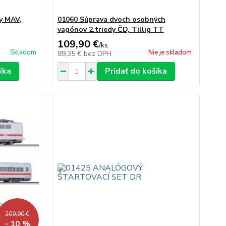
y MAV,
01060 Súprava dvoch osobných
vagónov 2.triedy ČD, Tillig TT
109,90 €
/
ks
Skladom
Nie je skladom
89,35 €
bez DPH
íka
Pridať do košíka
209,90 €
- 10 %