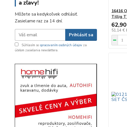
a zľavy!
16416 O
Môžete sa kedykoľvek odhlásiť.
Tillig 
Zasielame raz za 14 dní.
62,90
51,14 €
Prihlásiť sa
Súhlasím so
spracovaním osobných údajov
za
účelom zasielania newslettera.