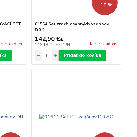
- 10 %
VACÍ SET
01564 Set troch osobných vagónov
DRG
142,90 €
/
ks
e je skladom
Nie je skladom
116,18 €
bez DPH
íka
Pridať do košíka