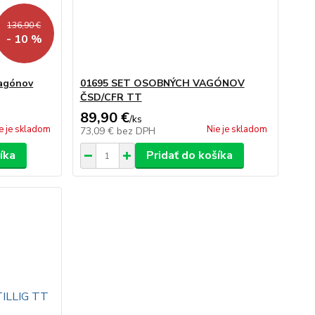
136,90 €
- 10 %
vagónov
01695 SET OSOBNÝCH VAGÓNOV
ČSD/CFR TT
89,90 €
/
ks
e je skladom
Nie je skladom
73,09 €
bez DPH
íka
Pridať do košíka