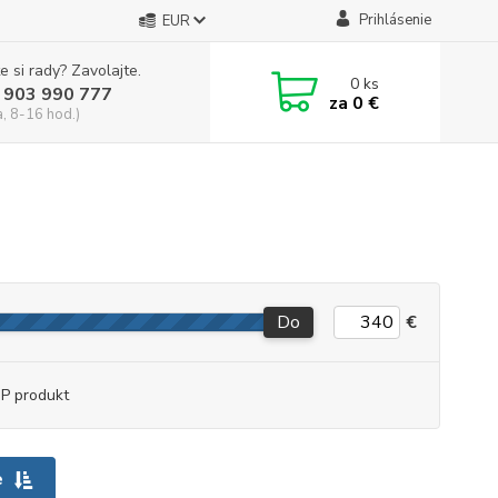
Prihlásenie
EUR
e si rady? Zavolajte.
0
ks
 903 990 777
za
0 €
a, 8-16 hod.)
Do
€
P produkt
e