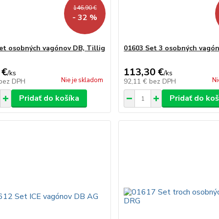
146,90 €
- 32 %
et osobných vagónov DB, Tillig
01603 Set 3 osobných vagó
 €
113,30 €
/
ks
/
ks
Nie je skladom
Ni
bez DPH
92,11 €
bez DPH
Pridať do košíka
Pridať do koš