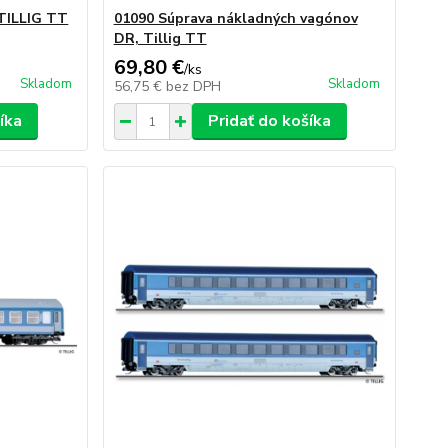
 TILLIG TT
01090 Súprava nákladných vagónov
DR, Tillig TT
69,80 €
/
ks
Skladom
Skladom
56,75 €
bez DPH
íka
Pridať do košíka