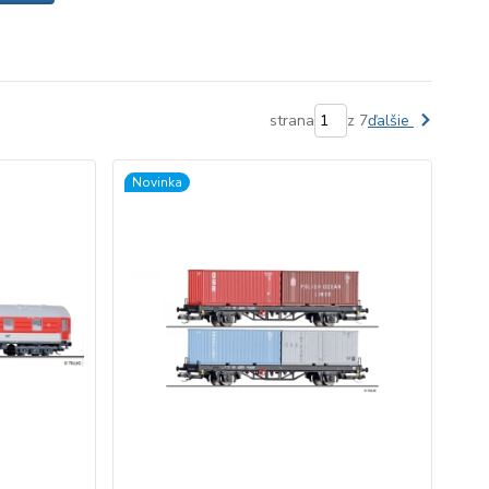
strana
z 7
ďalšie
Novinka