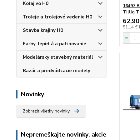
Koľajivo H0
16497 
Tillig 
Troleje a trolejové vedenie H0
62,90
51,14 €
Stavba krajiny H0
Farby, lepidlá a patinovanie
Modelársky stavebný materiál
Bazár a predvádzacie modely
Novinky
Zobraziť všetky novinky
Nepremeškajte novinky, akcie