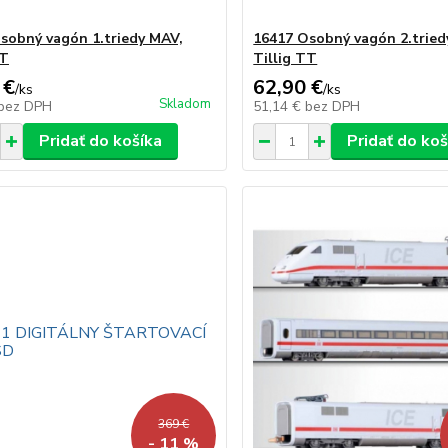
sobný vagón 1.triedy MAV,
16417 Osobný vagón 2.tried
TT
Tillig TT
 €
62,90 €
/
ks
/
ks
Skladom
bez DPH
51,14 €
bez DPH
Pridať do košíka
Pridať do koš
369 €
- 11 %