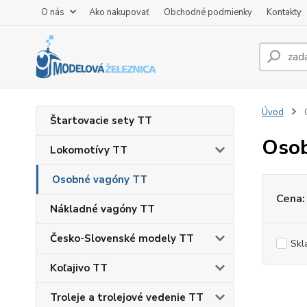
O nás
Ako nakupovať
Obchodné podmienky
Kontakty
Úvod
Štartovacie sety TT
Oso
Lokomotívy TT
Osobné vagóny TT
Cena:
Nákladné vagóny TT
Česko-Slovenské modely TT
Skl
Koľajivo TT
Troleje a trolejové vedenie TT