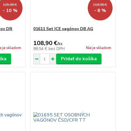
125,90 €
118,90 €
- 10 %
- 8 %
nov DR
01611 Set ICE vagónov DB AG
108,90 €
/
ks
e je skladom
Nie je skladom
88,54 €
bez DPH
íka
Pridať do košíka