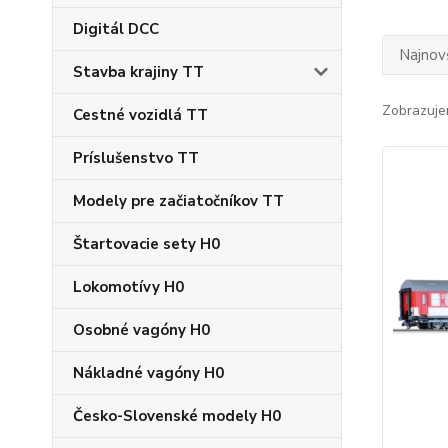
Digitál DCC
Najnov
Stavba krajiny TT
Zobrazuje
Cestné vozidlá TT
Príslušenstvo TT
Modely pre začiatočníkov TT
Štartovacie sety H0
Lokomotívy H0
Osobné vagóny H0
Nákladné vagóny H0
Česko-Slovenské modely H0