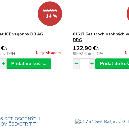
115,89 €
- 14 %
et ICE vagónov DB AG
01617 Set troch osobných 
DRG
 €
122,90 €
/
ks
/
ks
Nie je skladom
Ni
bez DPH
99,92 €
bez DPH
Pridať do košíka
Pridať do koš