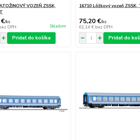
BATOŽINOVÝ VOZEŇ ZSSK,
16710 Lôžkový vozeň ZSSK,
TT
 €
75,20 €
/
ks
/
ks
Skladom
bez DPH
61,14 €
bez DPH
Pridať do košíka
Pridať do koš