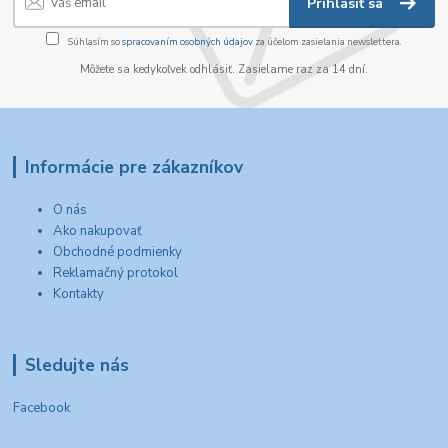
Prihlásiť sa
Súhlasím so
spracovaním osobných údajov
za účelom zasielania newslettera.
Môžete sa kedykoľvek odhlásiť. Zasielame raz za 14 dní.
Informácie pre zákazníkov
O nás
Ako nakupovať
Obchodné podmienky
Reklamačný protokol
Kontakty
Sledujte nás
Facebook