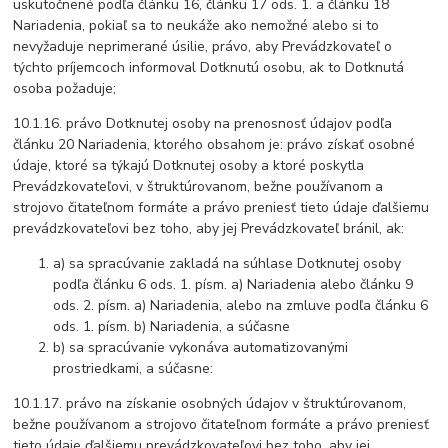
uskutočnené podľa článku 16, článku 17 ods. 1. a článku 18
Nariadenia, pokiaľ sa to neukáže ako nemožné alebo si to
nevyžaduje neprimerané úsilie, právo, aby Prevádzkovateľ o
týchto príjemcoch informoval Dotknutú osobu, ak to Dotknutá
osoba požaduje;
10.1.16. právo Dotknutej osoby na prenosnosť údajov podľa
článku 20 Nariadenia, ktorého obsahom je: právo získať osobné
údaje, ktoré sa týkajú Dotknutej osoby a ktoré poskytla
Prevádzkovateľovi, v štruktúrovanom, bežne používanom a
strojovo čitateľnom formáte a právo preniesť tieto údaje ďalšiemu
prevádzkovateľovi bez toho, aby jej Prevádzkovateľ bránil, ak:
a) sa spracúvanie zakladá na súhlase Dotknutej osoby
podľa článku 6 ods. 1. písm. a) Nariadenia alebo článku 9
ods. 2. písm. a) Nariadenia, alebo na zmluve podľa článku 6
ods. 1. písm. b) Nariadenia, a súčasne
b) sa spracúvanie vykonáva automatizovanými
prostriedkami, a súčasne:
10.1.17. právo na získanie osobných údajov v štruktúrovanom,
bežne používanom a strojovo čitateľnom formáte a právo preniesť
tieto údaje ďalšiemu prevádzkovateľovi bez toho, aby jej