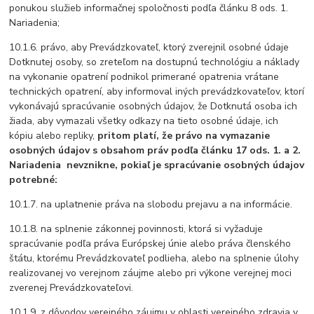
ponukou služieb informačnej spoločnosti podľa článku 8 ods. 1.
Nariadenia;
10.1.6. právo, aby Prevádzkovateľ, ktorý zverejnil osobné údaje
Dotknutej osoby, so zreteľom na dostupnú technológiu a náklady
na vykonanie opatrení podnikol primerané opatrenia vrátane
technických opatrení, aby informoval iných prevádzkovateľov, ktorí
vykonávajú spracúvanie osobných údajov, že Dotknutá osoba ich
žiada, aby vymazali všetky odkazy na tieto osobné údaje, ich
kópiu alebo repliky,
pritom platí, že právo na vymazanie
osobných údajov s obsahom práv podľa článku 17 ods. 1. a 2.
Nariadenia
nevznikne, pokiaľ je spracúvanie osobných údajov
potrebné:
10.1.7. na uplatnenie práva na slobodu prejavu a na informácie.
10.1.8. na splnenie zákonnej povinnosti, ktorá si vyžaduje
spracúvanie podľa práva Európskej únie alebo práva členského
štátu, ktorému Prevádzkovateľ podlieha, alebo na splnenie úlohy
realizovanej vo verejnom záujme alebo pri výkone verejnej moci
zverenej Prevádzkovateľovi.
10.1.9. z dôvodov verejného záujmu v oblasti verejného zdravia v