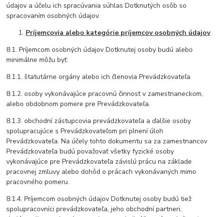
údajov a účelu ich spracúvania súhlas Dotknutých osôb so
spracovaním osobných údajov.
Príjemcovia alebo kategórie príjemcov osobných údajov
8.1. Príjemcom osobných údajov Dotknutej osoby budú alebo
minimálne môžu byť:
8.1.1. štatutárne orgány alebo ich členovia Prevádzkovateľa
8.1.2. osoby vykonávajúce pracovnú činnosť v zamestnaneckom,
alebo obdobnom pomere pre Prevádzkovateľa.
8.1.3. obchodní zástupcovia prevádzkovateľa a ďalšie osoby
spolupracujúce s Prevádzkovateľom pri plnení úloh
Prevádzkovateľa. Na účely tohto dokumentu sa za zamestnancov
Prevádzkovateľa budú považovať všetky fyzické osoby
vykonávajúce pre Prevádzkovateľa závislú prácu na základe
pracovnej zmluvy alebo dohôd o prácach vykonávaných mimo
pracovného pomeru.
8.1.4. Príjemcom osobných údajov Dotknutej osoby budú tiež
spolupracovníci prevádzkovateľa, jeho obchodní partneri,