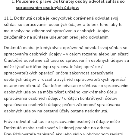
Poučenie o práve Dotknutej osoby odvolať súhlas so
spracovaním osobných údajov:
11.1. Dotknutá osoba je kedykoľvek oprávnená odvolať svoj
súhlas so spracovaním osobných údajov, a to bez toho, aby to
malo vplyv na zákonnosť spracúvania osobných údajov
založeného na súhlase udelenom pred jeho odvolaním.
Dotknutá osoba je kedykoľvek oprávnená odvolať svoj súhlas so
spracovaním osobných údajov – v celom rozsahu alebo len sčasti.
Čiastočné odvolanie súhlasu so spracovaním osobných údajov sa
môže týkať určitého typu spracovateľskej operácie /
spracovateľských operácií, pričom zákonnosť spracúvania
osobných údajov v rozsahu zvyšných spracovateľských operácií
ostane nedotknutá. Čiastočné odvolanie súhlasu so spracovaním
osobných údajov sa môže týkať určitého konkrétneho účelu
spracúvania osobných údajov / určitých konkrétnych účelov
spracúvania osobných údajov, pričom zákonnosť spracúvania
osobných údajov na ostatné účely ostane nedotknutá.
Právo odvolať súhlas so spracovaním osobných údajov môže
Dotknutá osoba realizovať v listinnej podobe na adresu
Prevádzkovateľa zapísanú ako jeho sídlo v obchodnom registri