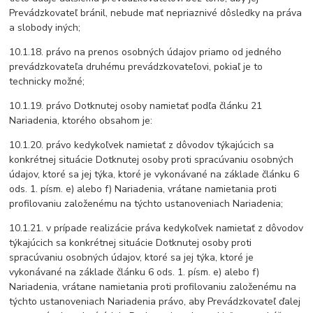
Prevádzkovateľ bránil, nebude mať nepriaznivé dôsledky na práva
a slobody iných;
10.1.18. právo na prenos osobných údajov priamo od jedného
prevádzkovateľa druhému prevádzkovateľovi, pokiaľ je to
technicky možné;
10.1.19. právo Dotknutej osoby namietať podľa článku 21
Nariadenia, ktorého obsahom je:
10.1.20. právo kedykoľvek namietať z dôvodov týkajúcich sa
konkrétnej situácie Dotknutej osoby proti spracúvaniu osobných
údajov, ktoré sa jej týka, ktoré je vykonávané na základe článku 6
ods. 1. písm. e) alebo f) Nariadenia, vrátane namietania proti
profilovaniu založenému na týchto ustanoveniach Nariadenia;
10.1.21. v prípade realizácie práva kedykoľvek namietať z dôvodov
týkajúcich sa konkrétnej situácie Dotknutej osoby proti
spracúvaniu osobných údajov, ktoré sa jej týka, ktoré je
vykonávané na základe článku 6 ods. 1. písm. e) alebo f)
Nariadenia, vrátane namietania proti profilovaniu založenému na
týchto ustanoveniach Nariadenia právo, aby Prevádzkovateľ ďalej