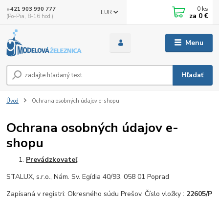
0
ks
+421 903 990 777
EUR
za
0 €
(Po-Pia, 8-16 hod.)
Menu
Hľadať
Úvod
Ochrana osobných údajov e-shopu
Ochrana osobných údajov e-
shopu
Prevádzkovateľ
STALUX, s.r.o., Nám. Sv. Egídia 40/93, 058 01 Poprad
Zapísaná v registri: Okresného súdu Prešov, Číslo vložky :
22605/P