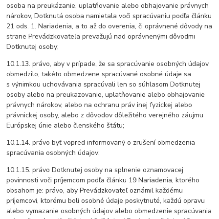
osoba na preukázanie, uplatňovanie alebo obhajovanie právnych
nárokov, Dotknutá osoba namietala voči spracúvaniu podľa článku
21 ods. 1. Nariadenia, a to až do overenia, či oprávnené dôvody na
strane Prevádzkovateľa prevažujú nad oprávnenými dôvodmi
Dotknutej osoby;
10.1.13. právo, aby v prípade, že sa spracúvanie osobných údajov
obmedzilo, takéto obmedzene spracúvané osobné údaje sa
s výnimkou uchovávania spracúvali len so súhlasom Dotknutej
osoby alebo na preukazovanie, uplatňovanie alebo obhajovanie
právnych nárokov, alebo na ochranu práv inej fyzickej alebo
právnickej osoby, alebo z dôvodov dôležitého verejného záujmu
Európskej únie alebo členského štátu;
10.1.14. právo byť vopred informovaný o zrušení obmedzenia
spracúvania osobných údajov;
10.1.15. právo Dotknutej osoby na splnenie oznamovacej
povinnosti voči príjemcom podľa článku 19 Nariadenia, ktorého
obsahom je: právo, aby Prevádzkovateľ oznámil každému
príjemcovi, ktorému boli osobné údaje poskytnuté, každú opravu
alebo vymazanie osobných údajov alebo obmedzenie spracúvania