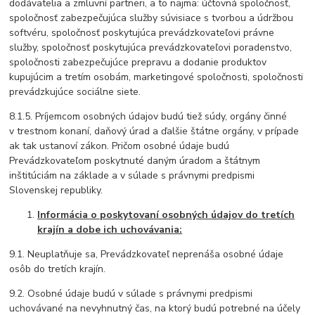
dodávatelia a zmluvní partneri, a to najmä: účtovná spoločnosť,
spoločnosť zabezpečujúca služby súvisiace s tvorbou a údržbou
softvéru, spoločnosť poskytujúca prevádzkovateľovi právne
služby, spoločnosť poskytujúca prevádzkovateľovi poradenstvo,
spoločnosti zabezpečujúce prepravu a dodanie produktov
kupujúcim a tretím osobám, marketingové spoločnosti, spoločnosti
prevádzkujúce sociálne siete.
8.1.5. Príjemcom osobných údajov budú tiež súdy, orgány činné
v trestnom konaní, daňový úrad a ďalšie štátne orgány, v prípade
ak tak ustanoví zákon. Pričom osobné údaje budú
Prevádzkovateľom poskytnuté daným úradom a štátnym
inštitúciám na základe a v súlade s právnymi predpismi
Slovenskej republiky.
Informácia o poskytovaní osobných údajov do tretích
krajín a dobe ich uchovávania:
9.1. Neuplatňuje sa, Prevádzkovateľ neprenáša osobné údaje
osôb do tretích krajín.
9.2. Osobné údaje budú v súlade s právnymi predpismi
uchovávané na nevyhnutný čas, na ktorý budú potrebné na účely