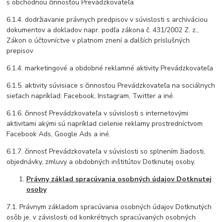
s obchodnou činnosťou Prevádzkovateľa
6.1.4. dodržiavanie právnych predpisov v súvislosti s archiváciou
dokumentov a dokladov napr. podľa zákona č. 431/2002 Z. z.,
Zákon o účtovníctve v platnom znení a ďalších príslušných
prepisov
6.1.4. marketingové a obdobné reklamné aktivity Prevádzkovateľa
6.1.5. aktivity súvisiace s činnosťou Prevádzkovateľa na sociálnych
sieťach napríklad: Facebook, Instagram, Twitter a iné.
6.1.6. činnosť Prevádzkovateľa v súvislosti s internetovými
aktivitami akými sú napríklad cielenie reklamy prostredníctvom
Facebook Ads, Google Ads a iné.
6.1.7. činnosť Prevádzkovateľa v súvislosti so splnením žiadosti,
objednávky, zmluvy a obdobných inštitútov Dotknutej osoby.
Právny základ spracúvania osobných údajov Dotknutej
osoby
7.1. Právnym základom spracúvania osobných údajov Dotknutých
osôb je, v závislosti od konkrétnych spracúvaných osobných