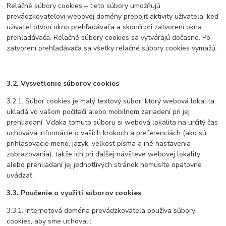
Relačné súbory cookies – tieto súbory umožňujú
prevádzkovateľovi webovej domény prepojiť aktivity užívateľa, keď
užívateľ otvorí okno prehľadávača a skončí pri zatvorení okna
prehľadávača. Relačné súbory cookies sa vytvárajú dočasne. Po
zatvorení prehľadávača sa všetky relačné súbory cookies vymažú.
3.2. Vysvetlenie súborov cookies
3.2.1. Súbor cookies je malý textový súbor, ktorý webová lokalita
ukladá vo vašom počítači alebo mobilnom zariadení pri jej
prehliadaní. Vďaka tomuto súboru si webová lokalita na určitý čas
uchováva informácie o vašich krokoch a preferenciách (ako sú
prihlasovacie meno, jazyk, veľkosť písma a iné nastavenia
zobrazovania), takže ich pri ďalšej návšteve webovej lokality
alebo prehliadaní jej jednotlivých stránok nemusíte opätovne
uvádzať.
3.3. Poučenie o využití súborov cookies
3.3.1. Internetová doména prevádzkovateľa používa súbory
cookies, aby sme uchovali: