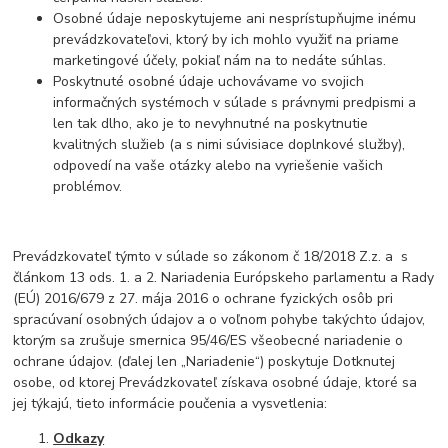
Osobné údaje neposkytujeme ani nesprístupňujme inému
prevádzkovateľovi, ktorý by ich mohlo využiť na priame
marketingové účely, pokiaľ nám na to nedáte súhlas.
Poskytnuté osobné údaje uchovávame vo svojich
informačných systémoch v súlade s právnymi predpismi a
len tak dlho, ako je to nevyhnutné na poskytnutie
kvalitných služieb (a s nimi súvisiace doplnkové služby),
odpovedí na vaše otázky alebo na vyriešenie vašich
problémov.
Prevádzkovateľ týmto v súlade so zákonom č 18/2018 Z.z. a s
článkom 13 ods. 1. a 2. Nariadenia Európskeho parlamentu a Rady
(EÚ) 2016/679 z 27. mája 2016 o ochrane fyzických osôb pri
spracúvaní osobných údajov a o voľnom pohybe takýchto údajov,
ktorým sa zrušuje smernica 95/46/ES všeobecné nariadenie o
ochrane údajov. (ďalej len „Nariadenie“) poskytuje Dotknutej
osobe, od ktorej Prevádzkovateľ získava osobné údaje, ktoré sa
jej týkajú, tieto informácie poučenia a vysvetlenia:
Odkazy