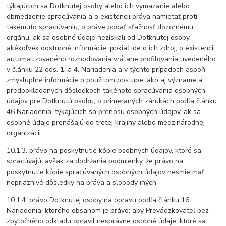
týkajúcich sa Dotknutej osoby alebo ich vymazanie alebo
obmedzenie spracúvania a o existencii práva namietať proti
takémuto spracúvaniu, o práve podať sťažnosť dozornému
orgánu, ak sa osobné údaje nezískali od Dotknutej osoby,
akékoľvek dostupné informácie, pokiaľ ide o ich zdroj, o existencii
automatizovaného rozhodovania vrátane profilovania uvedeného
v článku 22 ods. 1. a 4. Nariadenia a v týchto prípadoch aspoň
zmysluplné informácie o použitom postupe, ako aj význame a
predpokladaných dôsledkoch takéhoto spracúvania osobných
údajov pre Dotknutú osobu, o primeraných zárukách podľa článku
46 Nariadenia, týkajúcich sa prenosu osobných údajov, ak sa
osobné údaje prenášajú do tretej krajiny alebo medzinárodnej
organizácii.
10.1.3. právo na poskytnutie kópie osobných údajov, ktoré sa
spracúvajú, avšak za dodržania podmienky, že právo na
poskytnutie kópie spracúvaných osobných údajov nesmie mať
nepriaznivé dôsledky na práva a slobody iných.
10.1.4. právo Dotknutej osoby na opravu podľa článku 16
Nariadenia, ktorého obsahom je právo: aby Prevádzkovateľ bez
zbytočného odkladu opravil nesprávne osobné údaje, ktoré sa