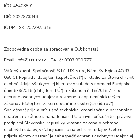
IČO: 45408891
DIČ: 2022973348
IČ DPH SK: 2022973348
Zodpovedná osoba za spracovanie OÚ: konateľ
Email: info@stalux.sk , Tel. č.: 0903 990 777
Vážený klient, Spoločnosť
STALUX, s.r.o., Nám. Sv. Egídia 40/93,
058 01 Poprad , ďalej len („spoločnosť“) si kladie za úlohu chrániť
osobné údaje všetkých jej klientov v súlade s normami Európskej
únie 679/2016 (ďalej len „EÚ“) a zákonom č. 18/2018 Z. z. o
ochrane osobných údajov a o zmene a doplnení niektorých
zákonov (ďalej len „zákon o ochrane osobných údajov“).
Spoločnosť prijala príslušné technické, organizačné a personálne
opatrenia v súlade s nariadeniami EÚ a inými príslušnými právnymi
predpismi Slovenskej republiky, vrátane zákona o ochrane
osobných údajov, vzťahujúcimi sa na ochranu údajov. Cieľom
prijatia týchto opatrení je zabezpečiť ochranu osobných údajov jej