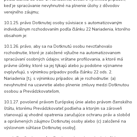
keď je spracúvanie nevyhnutné na plnenie úlohy z dôvodov
verejného záujmu;
10.1.25. právo Dotknutej osoby súvisiace s automatizovaným
individuálnym rozhodovaním podľa článku 22 Nariadenia, ktorého
obsahom je:
10.1.26. právo, aby sa na Dotknutú osobu nevzťahovalo
rozhodnutie, ktoré je založené výlučne na automatizovanom
spracúvaní osobných údajov, vrátane profilovania, a ktoré má
právne účinky, ktoré sa jej týkajú alebo ju podobne významne
ovplyvňujú, s výnimkou prípadov podľa článku 22 ods. 2.
Nariadenia [t.j. s výnimkou prípadov, ak je rozhodnutie: (a)
nevyhnutné na uzavretie alebo plnenie zmluvy medzi Dotknutou
osobou a Prevádzkovateľom,
10.1.27. povolené právom Európskej únie alebo právom členského
štátu, ktorému Prevádzkovateľ podlieha a ktorým sa zároveň
stanovujú aj vhodné opatrenia zaručujúce ochranu práv a slobôd
a oprávnených záujmov Dotknutej osoby alebo (c) založené na
výslovnom súhlase Dotknutej osoby].