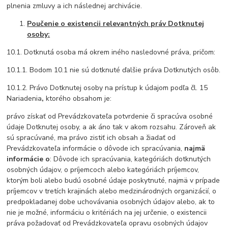
plnenia zmluvy a ich následnej archivácie.
Poučenie o existencii relevantných práv Dotknutej
osoby:
10.1. Dotknutá osoba má okrem iného nasledovné práva, pričom:
10.1.1. Bodom 10.1 nie sú dotknuté ďalšie práva Dotknutých osôb.
10.1.2. Právo Dotknutej osoby na prístup k údajom podľa čl. 15
Nariadenia
,
ktorého obsahom je:
právo získať od Prevádzkovateľa potvrdenie či spracúva osobné
údaje Dotknutej osoby, a ak áno tak v akom rozsahu. Zároveň ak
sú spracúvané, ma právo zistiť ich obsah a žiadať od
Prevádzkovateľa informácie o dôvode ich spracúvania,
najmä
informácie o
: Dôvode ich spracúvania, kategóriách dotknutých
osobných údajov, o príjemcoch alebo kategóriách príjemcov,
ktorým boli alebo budú osobné údaje poskytnuté, najmä v prípade
príjemcov v tretích krajinách alebo medzinárodných organizácií, o
predpokladanej dobe uchovávania osobných údajov alebo, ak to
nie je možné, informáciu o kritériách na jej určenie, o existencii
práva požadovať od Prevádzkovateľa opravu osobných údajov