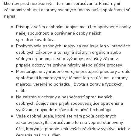
klientov pred nezákonnými formami spracúvania. Primárnymi
zásadami v oblasti ochrany osobných údajov našej spoločnosti sú
najmä:
Prístup k vašim osobným údajom majú len oprávnené osoby
našej spoločnosti a oprávnené osoby našich
sprostredkovateľov.
Poskytovanie osobných údajov sa realizuje len v intenciách
osobitých zákonov, a to najmä štátnym orgánom alebo
súdnym orgánom, ak si to vyžaduje príslušný zákon v
prípade odozvy na právne nároky alebo súdne procesy.
Monitorujeme vyhradené verejne prístupné priestory areálu
spoločnosti kamerovým systémom len za účelom ochrany
majetku, verejného poriadku, života a zdravia fyzických
osôb.
Na zaistenie ochrany a bezpečností spracúvaných
osobných údajov sme prijali zodpovedajúce opatrenia a
využívame najmodernejšie informačné technológie.
Vaše osobné údaje, ktoré ste nám podľa osobitných
zákonov poskytli, spracúvame len na vopred stanovený
účel, ktorým je plnenie zmluvných záväzkov vyplývajúcich z
čerpania našich služieb.