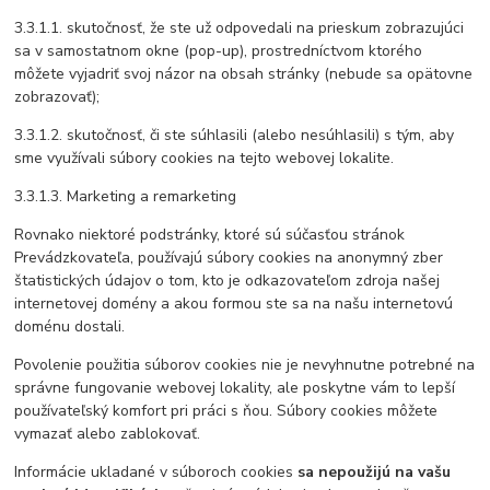
3.3.1.1. skutočnosť, že ste už odpovedali na prieskum zobrazujúci
sa v samostatnom okne (pop-up), prostredníctvom ktorého
môžete vyjadriť svoj názor na obsah stránky (nebude sa opätovne
zobrazovať);
3.3.1.2. skutočnosť, či ste súhlasili (alebo nesúhlasili) s tým, aby
sme využívali súbory cookies na tejto webovej lokalite.
3.3.1.3. Marketing a remarketing
Rovnako niektoré podstránky, ktoré sú súčasťou stránok
Prevádzkovateľa, používajú súbory cookies na anonymný zber
štatistických údajov o tom, kto je odkazovateľom zdroja našej
internetovej domény a akou formou ste sa na našu internetovú
doménu dostali.
Povolenie použitia súborov cookies nie je nevyhnutne potrebné na
správne fungovanie webovej lokality, ale poskytne vám to lepší
používateľský komfort pri práci s ňou. Súbory cookies môžete
vymazať alebo zablokovať.
Informácie ukladané v súboroch cookies
sa nepoužijú na vašu