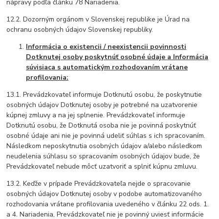
nápravy podľa článku 78 Nariadenia.
12.2. Dozorným orgánom v Slovenskej republike je Úrad na
ochranu osobných údajov Slovenskej republiky.
Informácia o existencii / neexistencii povinnosti
Dotknutej osoby poskytnúť osobné údaje a Informácia
súvisiaca s automatickým rozhodovaním vrátane
profilovania:
13.1. Prevádzkovateľ informuje Dotknutú osobu, že poskytnutie
osobných údajov Dotknutej osoby je potrebné na uzatvorenie
kúpnej zmluvy a na jej splnenie. Prevádzkovateľ informuje
Dotknutú osobu, že Dotknutá osoba nie je povinná poskytnúť
osobné údaje ani nie je povinná udeliť súhlas s ich spracovaním.
Následkom neposkytnutia osobných údajov a/alebo následkom
neudelenia súhlasu so spracovaním osobných údajov bude, že
Prevádzkovateľ nebude môcť uzatvoriť a splniť kúpnu zmluvu.
13.2. Keďže v prípade Prevádzkovateľa nejde o spracovanie
osobných údajov Dotknutej osoby v podobe automatizovaného
rozhodovania vrátane profilovania uvedeného v článku 22 ods. 1.
a 4. Nariadenia, Prevádzkovateľ nie je povinný uviesť informácie