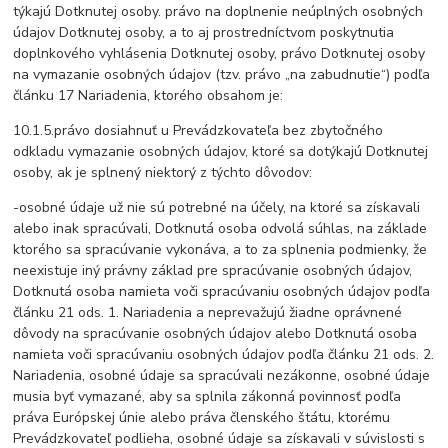
týkajú Dotknutej osoby. právo na doplnenie neúplných osobných
údajov Dotknutej osoby, a to aj prostredníctvom poskytnutia
doplnkového vyhlásenia Dotknutej osoby, právo Dotknutej osoby
na vymazanie osobných údajov (tzv. právo „na zabudnutie“) podľa
článku 17 Nariadenia, ktorého obsahom je:
10.1.5.právo dosiahnuť u Prevádzkovateľa bez zbytočného
odkladu vymazanie osobných údajov, ktoré sa dotýkajú Dotknutej
osoby, ak je splnený niektorý z týchto dôvodov:
-osobné údaje už nie sú potrebné na účely, na ktoré sa získavali
alebo inak spracúvali, Dotknutá osoba odvolá súhlas, na základe
ktorého sa spracúvanie vykonáva, a to za splnenia podmienky, že
neexistuje iný právny základ pre spracúvanie osobných údajov,
Dotknutá osoba namieta voči spracúvaniu osobných údajov podľa
článku 21 ods. 1. Nariadenia a neprevažujú žiadne oprávnené
dôvody na spracúvanie osobných údajov alebo Dotknutá osoba
namieta voči spracúvaniu osobných údajov podľa článku 21 ods. 2.
Nariadenia, osobné údaje sa spracúvali nezákonne, osobné údaje
musia byť vymazané, aby sa splnila zákonná povinnosť podľa
práva Európskej únie alebo práva členského štátu, ktorému
Prevádzkovateľ podlieha, osobné údaje sa získavali v súvislosti s