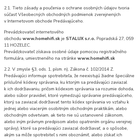
2.1. Tieto zásady a poučenia o ochrane osobných údajov tvoria
súčasť Všeobecných obchodných podmienok zverejnených
v Internetovom obchode Predávajúceho.
Prevádzkovateľ internetového
obchodu
www.homehifi.sk
je
STALUX s.r.o.
Popradská 27, 059
11 HOZELEC.
Prevádzkovateľ získava osobné údaje pomocou registračného
formulára, umiestneného na stránke
www.homehifi.sk
2.2. V zmysle §3, ods. 1, písm. n), Zákona č. 102/2014 Z.
Predávajúci informuje spotrebiteľa, že neexistujú žiadne špeciálne
príslušné kódexy správania, ku ktorým sa predávajúci zaviazal
k ich dodržiavaniu, pričom kódexom správania sa rozumie dohoda,
alebo súbor pravidiel, ktoré vymedzujú správanie predávajúceho,
ktorý sa zaviazal dodržiavať tento kódex správania vo vzťahu k
jednej alebo viacerým osobitným obchodným praktikám, alebo
obchodným odvetviam, ak tieto nie sú ustanovené zákonom,
alebo iným právnym predpisom alebo opatrením orgánu verejnej
správy), ktoré sa predávajúci zaviazal dodržiavať, a o spôsobe,
akým sa môže spotrebiteľ s nimi oboznámiť, alebo získať ich