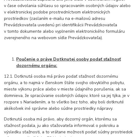
v čase odvolania súhlasu so spracovaním osobných údajov alebo
v elektronickej podobe prostredníctvom elektronických
prostriedkov (zaslaním e-mailu na e-mailovú adresu
Prevádzkovateľa uvedenú pri identifikácii Prevádzkovateľa
v tomto dokumente alebo vyplnením elektronického formuláru
zverejneného na webovom sídle Prevádzkovateľa).
Poučenie o práve Dotknutej osoby podať sťažnosť
dozornému orgánu:
12.1. Dotknutá osoba má právo podať sťažnosť dozornému
orgánu, a to najmä v členskom štáte svojho obvyklého pobytu,
mieste výkonu práce alebo v mieste údajného porušenia, ak sa
domnieva, že spracúvanie osobných údajov, ktoré sa jej týka, je v
rozpore s Nariadením, a to všetko bez toho, aby boli dotknuté
akékoľvek iné správne alebo súdne prostriedky nápravy.
Dotknutá osoba má právo, aby dozorný orgán, ktorému sa
sťažnosť podala, ju ako sťažovateľa informoval o pokroku a
výsledku sťažnosti, a to vrátane možnosti podať súdny prostriedok