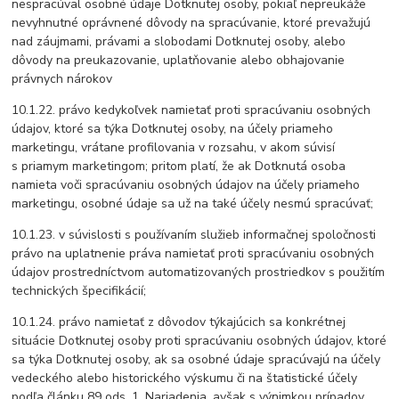
nespracúval osobné údaje Dotknutej osoby, pokiaľ nepreukáže
nevyhnutné oprávnené dôvody na spracúvanie, ktoré prevažujú
nad záujmami, právami a slobodami Dotknutej osoby, alebo
dôvody na preukazovanie, uplatňovanie alebo obhajovanie
právnych nárokov
10.1.22. právo kedykoľvek namietať proti spracúvaniu osobných
údajov, ktoré sa týka Dotknutej osoby, na účely priameho
marketingu, vrátane profilovania v rozsahu, v akom súvisí
s priamym marketingom; pritom platí, že ak Dotknutá osoba
namieta voči spracúvaniu osobných údajov na účely priameho
marketingu, osobné údaje sa už na také účely nesmú spracúvať;
10.1.23. v súvislosti s používaním služieb informačnej spoločnosti
právo na uplatnenie práva namietať proti spracúvaniu osobných
údajov prostredníctvom automatizovaných prostriedkov s použitím
technických špecifikácií;
10.1.24. právo namietať z dôvodov týkajúcich sa konkrétnej
situácie Dotknutej osoby proti spracúvaniu osobných údajov, ktoré
sa týka Dotknutej osoby, ak sa osobné údaje spracúvajú na účely
vedeckého alebo historického výskumu či na štatistické účely
podľa článku 89 ods. 1. Nariadenia, avšak s výnimkou prípadov,