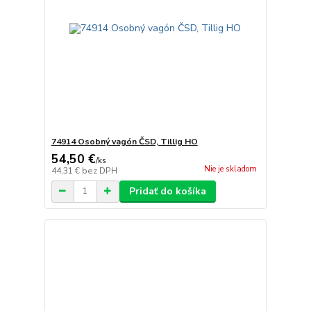
74914 Osobný vagón ČSD, Tillig HO
54,50 €
/
ks
Nie je skladom
44,31 €
bez DPH
Pridať do košíka