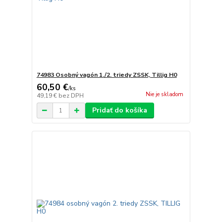
74983 Osobný vagón 1./2. triedy ZSSK, Tillig H0
60,50 €
/
ks
Nie je skladom
49,19 €
bez DPH
Pridať do košíka