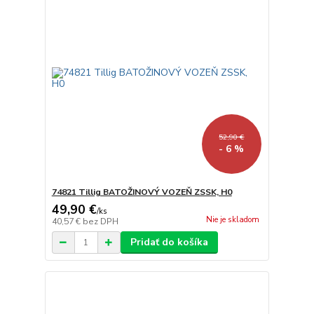
52,90 €
- 6 %
74821 Tillig BATOŽINOVÝ VOZEŇ ZSSK, H0
49,90 €
/
ks
Nie je skladom
40,57 €
bez DPH
Pridať do košíka