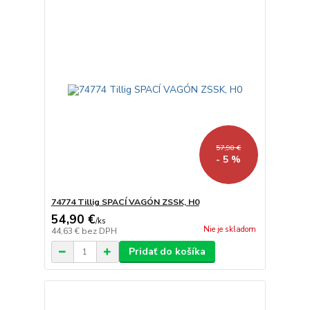
57,90 €
- 5 %
74774 Tillig SPACÍ VAGÓN ZSSK, H0
54,90 €
/
ks
Nie je skladom
44,63 €
bez DPH
Pridať do košíka