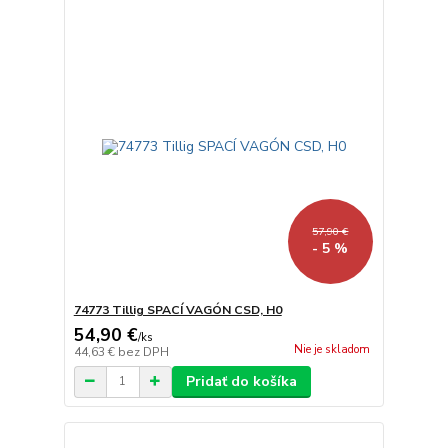
57,90 €
- 5 %
74773 Tillig SPACÍ VAGÓN CSD, H0
54,90 €
/
ks
Nie je skladom
44,63 €
bez DPH
Pridať do košíka