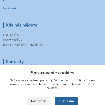
Facebook
Kde nás nájdete
PREDAJŇA
Popradská 27
059 11 POPRAD - HOZELEC
Kontakty
+421 903 990 777
Spracovanie cookies
(Po-Pia, 8-16 hod.)
Náš e-shop a partneri potrebujú Váš
súhlas
s použitím súborov
cookies, aby Vám mohli zobrazovať informácie týkajúce sa Vašich
tt.modelovazeleznica@gmail.com
záujmov.
Súhlasím
Nastavenia