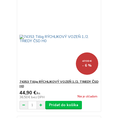
47,90 €
- 6 %
74353 Tillig RÝCHLIKOVÝ VOZEŇ 1./2. TRIEDY ČSD
H0
44,90 €
/
ks
Nie je skladom
36,50 €
bez DPH
Pridať do košíka