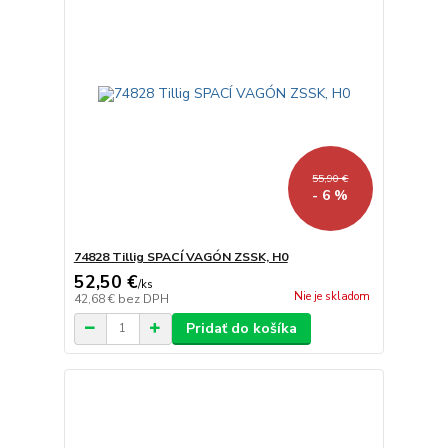
55,90 €
- 6 %
74828 Tillig SPACÍ VAGÓN ZSSK, H0
52,50 €
/
ks
Nie je skladom
42,68 €
bez DPH
Pridať do košíka