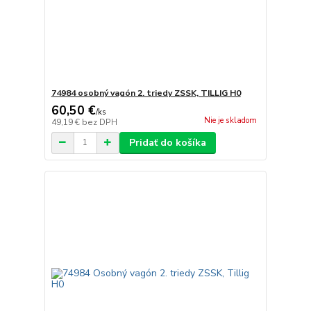
74984 osobný vagón 2. triedy ZSSK, TILLIG H0
60,50 €
/
ks
Nie je skladom
49,19 €
bez DPH
Pridať do košíka