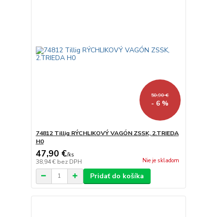
50,90 €
- 6 %
74812 Tillig RÝCHLIKOVÝ VAGÓN ZSSK, 2.TRIEDA
H0
47,90 €
/
ks
Nie je skladom
38,94 €
bez DPH
Pridať do košíka