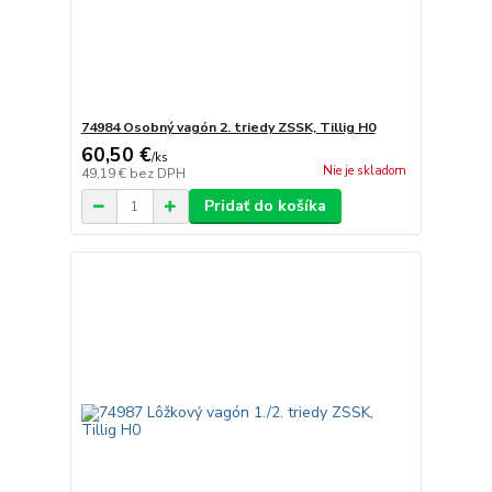
74984 Osobný vagón 2. triedy ZSSK, Tillig H0
60,50 €
/
ks
Nie je skladom
49,19 €
bez DPH
Pridať do košíka