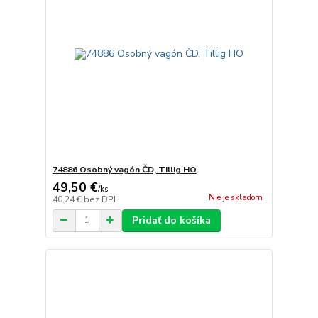
74886 Osobný vagón ČD, Tillig HO
49,50 €
/
ks
Nie je skladom
40,24 €
bez DPH
Pridať do košíka