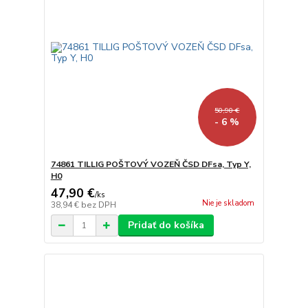
50,90 €
- 6 %
74861 TILLIG POŠTOVÝ VOZEŇ ČSD DFsa, Typ Y,
H0
47,90 €
/
ks
Nie je skladom
38,94 €
bez DPH
Pridať do košíka