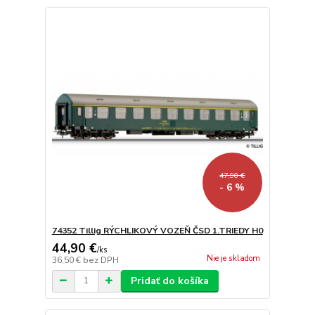
47,90 €
- 6 %
74352 Tillig RÝCHLIKOVÝ VOZEŇ ČSD 1.TRIEDY H0
44,90 €
/
ks
Nie je skladom
36,50 €
bez DPH
Pridať do košíka