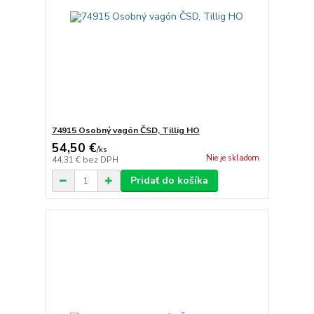
74915 Osobný vagón ČSD, Tillig HO
54,50 €
/
ks
Nie je skladom
44,31 €
bez DPH
Pridať do košíka