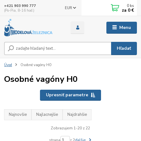
0
ks
+421 903 990 777
EUR
za
0 €
(Po-Pia, 8-16 hod.)
Menu
Hľadať
Úvod
Osobné vagóny H0
Osobné vagóny H0
Upresniť parametre
Najnovšie
Najlacnejšie
Najdrahšie
Zobrazujem 1-20 z 22
strana
z 2
ďalšie