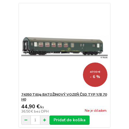
47,90 €
- 6 %
74350 Tillig BATOŽINOVÝ VOZEŇ ČSD TYP Y/B 70
H0
44,90 €
/
ks
Nie je skladom
36,50 €
bez DPH
Pridať do košíka