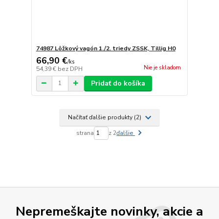
74987 Lôžkový vagón 1./2. triedy ZSSK, Tillig H0
66,90 €
/
ks
Nie je skladom
54,39 €
bez DPH
Pridať do košíka
Načítať ďalšie produkty (2)
strana
z 2
ďalšie
Nepremeškajte novinky, akcie a