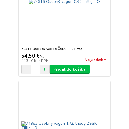
74916 Osobný vagón ČSD, Tillig HO
54,50 €
/
ks
Nie je skladom
44,31 €
bez DPH
Pridať do košíka