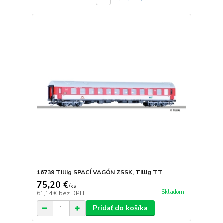
16739 Tillig SPACÍ VAGÓN ZSSK, Tillig TT
75,20 €
/
ks
Skladom
61,14 €
bez DPH
Pridať do košíka