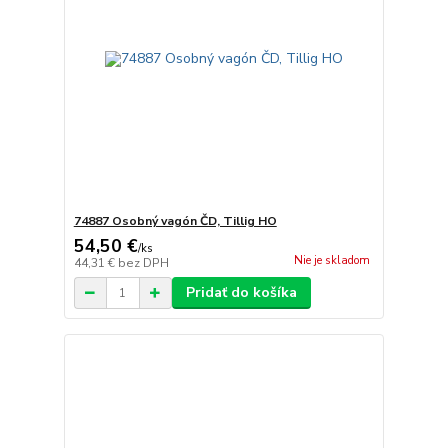
74887 Osobný vagón ČD, Tillig HO
54,50 €
/
ks
Nie je skladom
44,31 €
bez DPH
Pridať do košíka