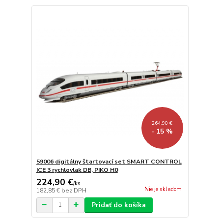
264,90 €
- 15 %
59006 digitálny štartovací set SMART CONTROL
ICE 3 rychlovlak DB, PIKO H0
224,90 €
/
ks
Nie je skladom
182,85 €
bez DPH
Pridať do košíka