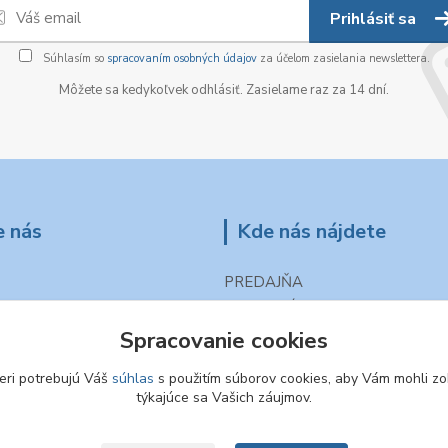
Prihlásiť sa
Súhlasím so
spracovaním osobných údajov
za účelom zasielania newslettera.
Môžete sa kedykoľvek odhlásiť. Zasielame raz za 14 dní.
e nás
Kde nás nájdete
PREDAJŇA
Popradská 27
059 11 POPRAD - HOZELEC
Spracovanie cookies
eri potrebujú Váš
súhlas
s použitím súborov cookies, aby Vám mohli zo
týkajúce sa Vašich záujmov.