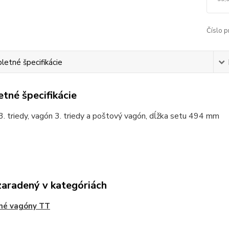
Číslo p
etné špecifikácie
tné špecifikácie
. triedy, vagón 3. triedy a poštový vagón, dĺžka setu 494 mm
zaradený v kategóriách
né vagóny TT