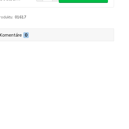
roduktu:
01617
Komentáre
0