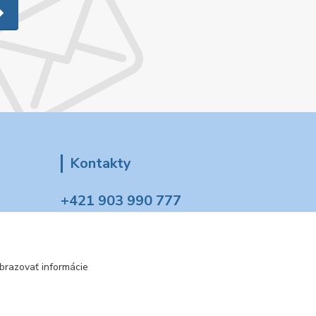
Kontakty
+421 903 990 777
(Po-Pia, 8-16 hod.)
tt.modelovazeleznica@gmail.com
brazovať informácie