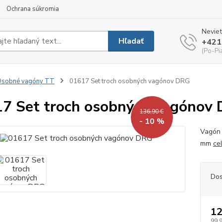
Ochrana súkromia
Neviet
Hľadať
+421
(Po-Pi
Osobné vagóny TT
01617 Set troch osobných vagónov DRG
7 Set troch osobných vagónov
136,90 €
- 10 %
Vagón 
mm
ce
Dos
12
99,