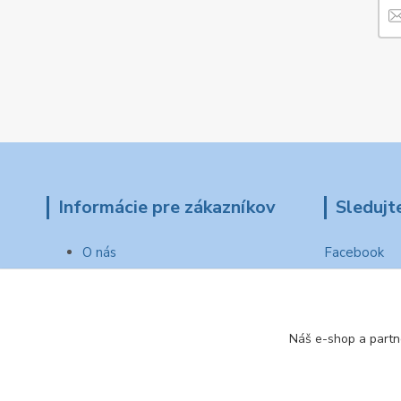
Informácie pre zákazníkov
Sledujt
O nás
Facebook
Ako nakupovať
Obchodné podmienky
Reklamačný protokol
Kontakty
Náš e-shop a partn