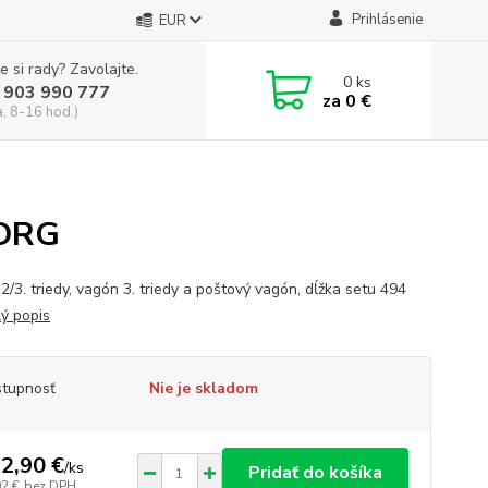
Prihlásenie
EUR
e si rady? Zavolajte.
0
ks
 903 990 777
za
0 €
a, 8-16 hod.)
 DRG
2/3. triedy, vagón 3. triedy a poštový vagón, dĺžka setu 494
lý popis
tupnosť
Nie je skladom
2,90 €
/
ks
Pridať do košíka
92 €
bez DPH