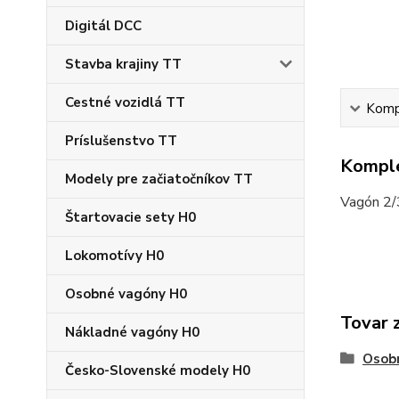
Digitál DCC
Stavba krajiny TT
Cestné vozidlá TT
Kompl
Príslušenstvo TT
Komple
Modely pre začiatočníkov TT
Vagón 2/3
Štartovacie sety H0
Lokomotívy H0
Osobné vagóny H0
Tovar 
Nákladné vagóny H0
Osob
Česko-Slovenské modely H0