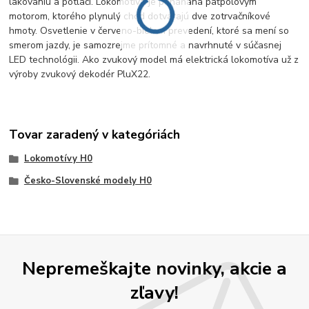
lakovaniu a potlači. Lokomotíva je poháňaná päťpólovým
motorom, ktorého plynulý chod dotvárajú dve zotrvačníkové
hmoty. Osvetlenie v červeno-bielom prevedení, ktoré sa mení so
smerom jazdy, je samozrejme prítomné a navrhnuté v súčasnej
LED technológii. Ako zvukový model má elektrická lokomotíva už z
výroby zvukový dekodér PluX22.
Tovar zaradený v kategóriách
Lokomotívy H0
Česko-Slovenské modely H0
Nepremeškajte novinky, akcie a
zľavy!