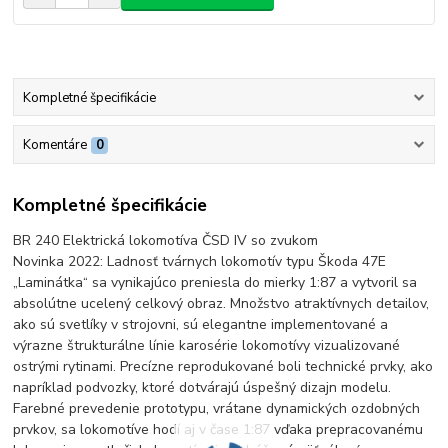
Kompletné špecifikácie
Komentáre
0
Kompletné špecifikácie
BR 240 Elektrická lokomotíva ČSD IV so zvukom
Novinka 2022: Ladnosť tvárnych lokomotív typu Škoda 47E
„Laminátka“ sa vynikajúco preniesla do mierky 1:87 a vytvoril sa
absolútne ucelený celkový obraz. Množstvo atraktívnych detailov,
ako sú svetlíky v strojovni, sú elegantne implementované a
výrazne štrukturálne línie karosérie lokomotívy vizualizované
ostrými rytinami. Precízne reprodukované boli technické prvky, ako
napríklad podvozky, ktoré dotvárajú úspešný dizajn modelu.
Farebné prevedenie prototypu, vrátane dynamických ozdobných
prvkov, sa lokomotíve hodí aj v čase 1:87 vďaka prepracovanému