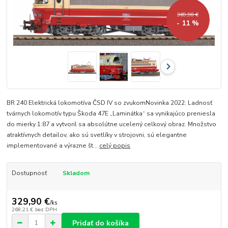
369,90 €
- 11 %
BR 240 Elektrická lokomotíva ČSD IV so zvukomNovinka 2022: Ladnosť
tvárnych lokomotív typu Škoda 47E „Laminátka“ sa vynikajúco preniesla
do mierky 1:87 a vytvoril sa absolútne ucelený celkový obraz. Množstvo
atraktívnych detailov, ako sú svetlíky v strojovni, sú elegantne
implementované a výrazne št...
celý popis
Dostupnosť
Skladom
329,90 €
/
ks
268,21 €
bez DPH
Pridať do košíka