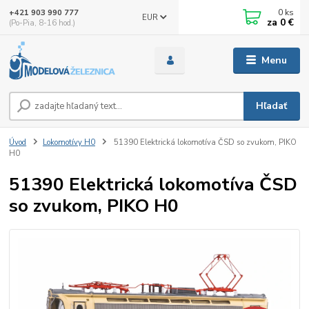
0
ks
+421 903 990 777
EUR
za
0 €
(Po-Pia, 8-16 hod.)
Menu
Hľadať
Úvod
Lokomotívy H0
51390 Elektrická lokomotíva ČSD so zvukom, PIKO
H0
51390 Elektrická lokomotíva ČSD
so zvukom, PIKO H0