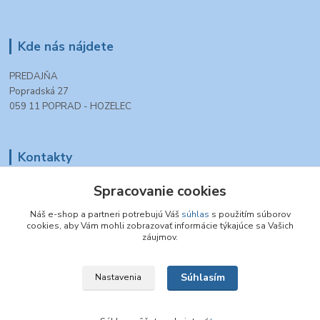
Kde nás nájdete
PREDAJŇA
Popradská 27
059 11 POPRAD - HOZELEC
Kontakty
Spracovanie cookies
+421 903 990 777
(Po-Pia, 8-16 hod.)
Náš e-shop a partneri potrebujú Váš
súhlas
s použitím súborov
cookies, aby Vám mohli zobrazovať informácie týkajúce sa Vašich
tt.modelovazeleznica@gmail.com
záujmov.
Súhlasím
Nastavenia