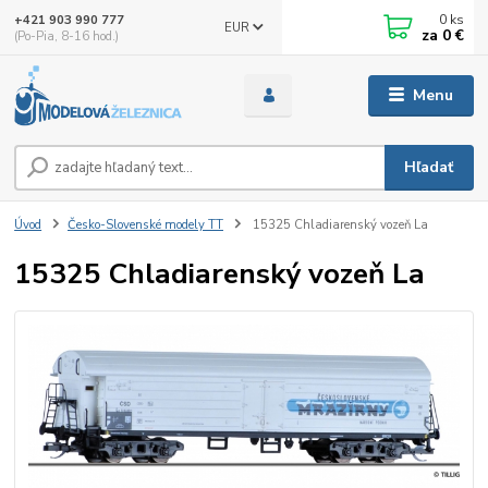
0
ks
+421 903 990 777
EUR
za
0 €
(Po-Pia, 8-16 hod.)
Menu
Hľadať
Úvod
Česko-Slovenské modely TT
15325 Chladiarenský vozeň La
15325 Chladiarenský vozeň La