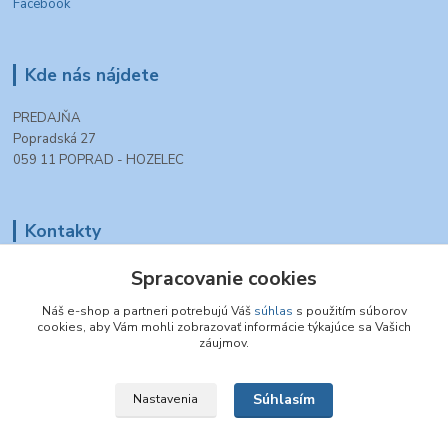
Facebook
Kde nás nájdete
PREDAJŇA
Popradská 27
059 11 POPRAD - HOZELEC
Kontakty
+421 903 990 777
Spracovanie cookies
(Po-Pia, 8-16 hod.)
Náš e-shop a partneri potrebujú Váš
súhlas
s použitím súborov
cookies, aby Vám mohli zobrazovať informácie týkajúce sa Vašich
tt.modelovazeleznica@gmail.com
záujmov.
Súhlasím
Nastavenia