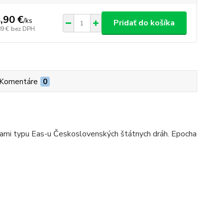
,90 €
/
ks
Pridať do košíka
89 €
bez DPH
Komentáre
0
ami typu Eas-u Československých štátnych dráh. Epocha