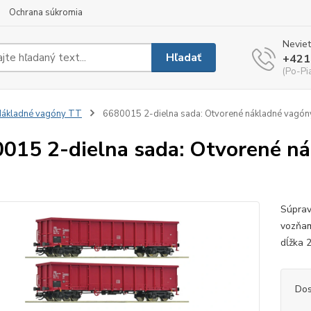
Ochrana súkromia
Neviet
Hľadať
+421
(Po-Pi
ákladné vagóny TT
6680015 2-dielna sada: Otvorené nákladné vagó
015 2-dielna sada: Otvorené n
Súprav
vozňam
dĺžka
Dos