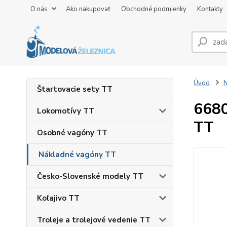
O nás
Ako nakupovať
Obchodné podmienky
Kontakty
Úvod
N
Štartovacie sety TT
6680
Lokomotívy TT
TT
Osobné vagóny TT
Nákladné vagóny TT
Česko-Slovenské modely TT
Koľajivo TT
Troleje a trolejové vedenie TT