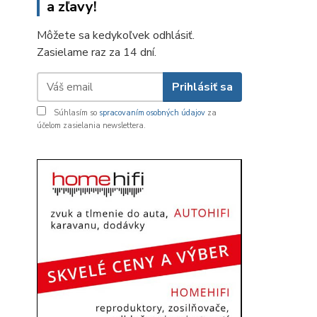
a zľavy!
Môžete sa kedykoľvek odhlásiť.
Zasielame raz za 14 dní.
Prihlásiť sa
Súhlasím so
spracovaním osobných údajov
za
účelom zasielania newslettera.