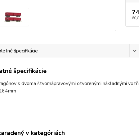
74
60,
etné špecifikácie
tné špecifikácie
vagónov s dvoma štvornápravovými otvorenými nákladnými vozň
a 264mm
zaradený v kategóriách