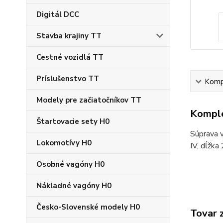
Digitál DCC
Stavba krajiny TT
Cestné vozidlá TT
Príslušenstvo TT
Kompl
Modely pre začiatočníkov TT
Komple
Štartovacie sety H0
Súprava 
Lokomotívy H0
IV, dĺžk
Osobné vagóny H0
Nákladné vagóny H0
Česko-Slovenské modely H0
Tovar 