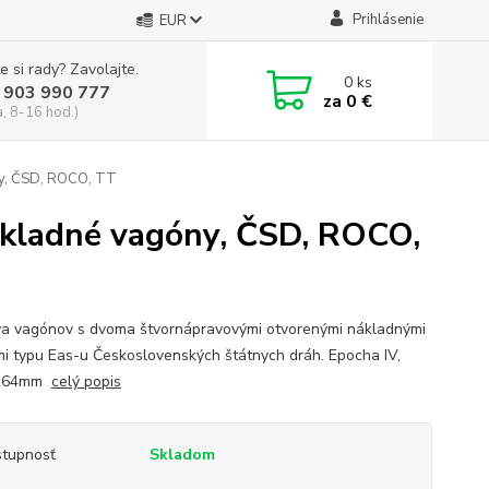
Prihlásenie
EUR
e si rady? Zavolajte.
0
ks
 903 990 777
za
0 €
a, 8-16 hod.)
ny, ČSD, ROCO, TT
ákladné vagóny, ČSD, ROCO,
a vagónov s dvoma štvornápravovými otvorenými nákladnými
i typu Eas-u Československých štátnych dráh. Epocha IV,
 264mm
celý popis
tupnosť
Skladom