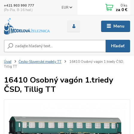
0
ks
+421 903 990 777
EUR
za
0 €
(Po-Pia, 8-16 hod.)
Menu
Hľadať
Úvod
Česko-Slovenské modely TT
16410 Osobný vagón 1.triedy ČSD,
Tillig TT
16410 Osobný vagón 1.triedy
ČSD, Tillig TT