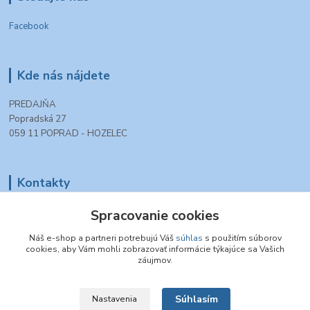
Facebook
Kde nás nájdete
PREDAJŇA
Popradská 27
059 11 POPRAD - HOZELEC
Kontakty
Spracovanie cookies
+421 903 990 777
(Po-Pia, 8-16 hod.)
Náš e-shop a partneri potrebujú Váš
súhlas
s použitím súborov
cookies, aby Vám mohli zobrazovať informácie týkajúce sa Vašich
tt.modelovazeleznica@gmail.com
záujmov.
Súhlasím
Nastavenia