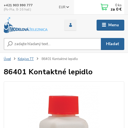
0
ks
+421 903 990 777
EUR
za
0 €
(Po-Pia, 8-16 hod.)
Menu
Hľadať
Úvod
Koľajivo TT
86401 Kontaktné lepidlo
86401 Kontaktné lepidlo