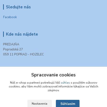
Sledujte nás
Facebook
Kde nás nájdete
PREDAJŇA
Popradská 27
059 11 POPRAD - HOZELEC
Kontakty
Spracovanie cookies
+421 903 990 777
Náš e-shop a partneri potrebujú Váš
súhlas
s použitím súborov
cookies, aby Vám mohli zobrazovať informácie týkajúce sa Vašich
(Po-Pia, 8-16 hod.)
záujmov.
tt.modelovazeleznica@gmail.com
Súhlasím
Nastavenia