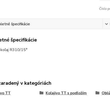
Číslo p
etné špecifikácie
tné špecifikácie
 koľaj R310/15°
zaradený v kategóriách
ivo TT
Koľajivo TT s podložím
Oblú