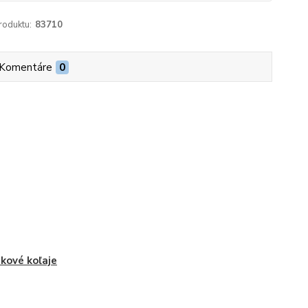
roduktu:
83710
Komentáre
0
kové koľaje