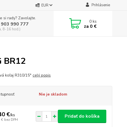
Prihlásenie
EUR
e si rady? Zavolajte.
0
ks
 903 990 777
za
0 €
a, 8-16 hod.)
G BR12
vá koľaj R310/15°
celý popis
tupnosť
Nie je skladom
40 €
/
ks
Pridať do košíka
 €
bez DPH