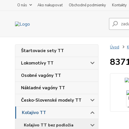
O nás
Ako nakupovať
Obchodné podmienky
Kontakty
Úvod
K
Štartovacie sety TT
837
Lokomotívy TT
Osobné vagóny TT
Nákladné vagóny TT
Česko-Slovenské modely TT
Koľajivo TT
Koľajivo TT bez podložia