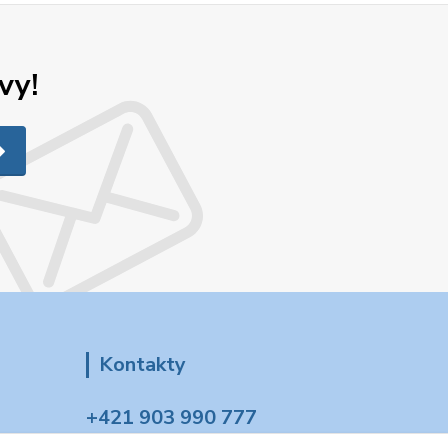
vy!
Kontakty
+421 903 990 777
(Po-Pia, 8-16 hod.)