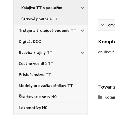
Koľajivo TT s podložím
Štrkové podložie TT
Kompl
Troleje a trolejové vedenie TT
Komple
Digitál DCC
oblúková
Stavba krajiny TT
Cestné vozidlá TT
Príslušenstvo TT
Modely pre začiatočníkov TT
Tovar 
Štartovacie sety H0
Koľaj
Lokomotívy H0