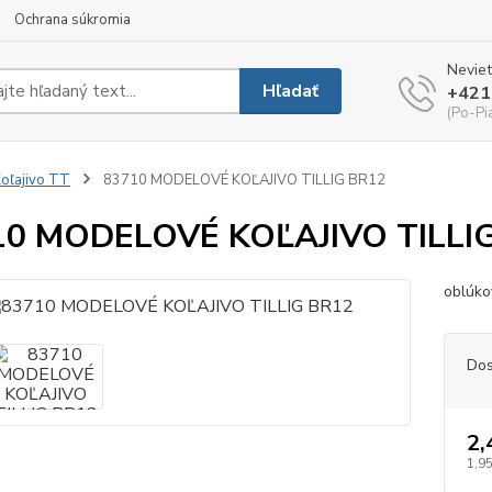
Ochrana súkromia
Neviet
Hľadať
+421
(Po-Pi
oľajivo TT
83710 MODELOVÉ KOĽAJIVO TILLIG BR12
10 MODELOVÉ KOĽAJIVO TILLI
oblúko
Dos
2,
1,95