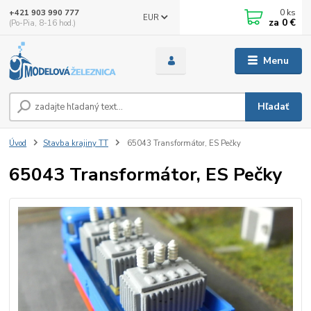
0
ks
+421 903 990 777
EUR
za
0 €
(Po-Pia, 8-16 hod.)
Menu
Hľadať
Úvod
Stavba krajiny TT
65043 Transformátor, ES Pečky
65043 Transformátor, ES Pečky