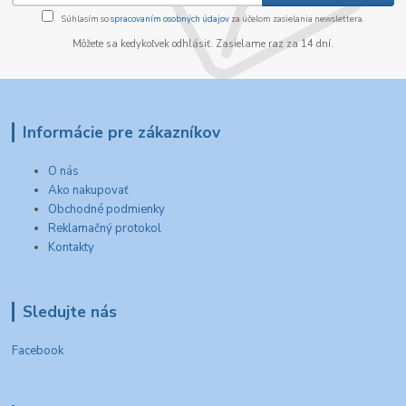
Súhlasím so
spracovaním osobných údajov
za účelom zasielania newslettera.
Môžete sa kedykoľvek odhlásiť. Zasielame raz za 14 dní.
Informácie pre zákazníkov
O nás
Ako nakupovať
Obchodné podmienky
Reklamačný protokol
Kontakty
Sledujte nás
Facebook