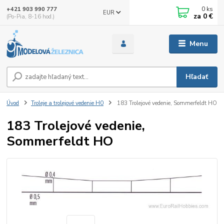
0
ks
+421 903 990 777
EUR
za
0 €
(Po-Pia, 8-16 hod.)
Menu
Hľadať
Úvod
Troleje a trolejové vedenie H0
183 Trolejové vedenie, Sommerfeldt HO
183 Trolejové vedenie,
Sommerfeldt HO