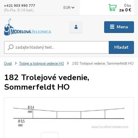
0
ks
+421 903 990 777
EUR
za
0 €
(Po-Pia, 8-16 hod.)
Menu
Hľadať
Úvod
Troleje a trolejové vedenie H0
182 Trolejové vedenie, Sommerfeldt HO
182 Trolejové vedenie,
Sommerfeldt HO