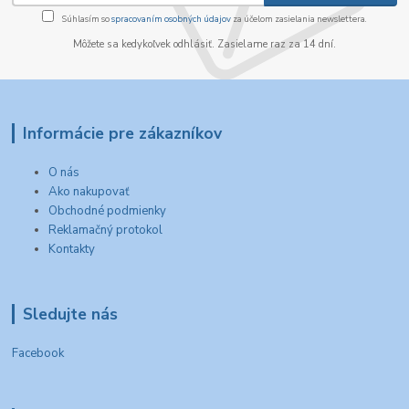
Súhlasím so
spracovaním osobných údajov
za účelom zasielania newslettera.
Môžete sa kedykoľvek odhlásiť. Zasielame raz za 14 dní.
Informácie pre zákazníkov
O nás
Ako nakupovať
Obchodné podmienky
Reklamačný protokol
Kontakty
Sledujte nás
Facebook