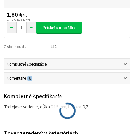
1,80 €
/
ks
1,46 €
bez DPH
Pridať do košíka
Číslo produktu:
142
Kompletné špecifikácie
Komentáre
0
Kompletné špecifikácie
Trolejové vedenie, dĺžka 215 mm, hrúbka 0,7
Tovar zaradený v kategóriách