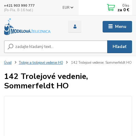
0
ks
+421 903 990 777
EUR
za
0 €
(Po-Pia, 8-16 hod.)
Menu
Hľadať
Úvod
Troleje a trolejové vedenie H0
142 Trolejové vedenie, Sommerfeldt HO
142 Trolejové vedenie,
Sommerfeldt HO