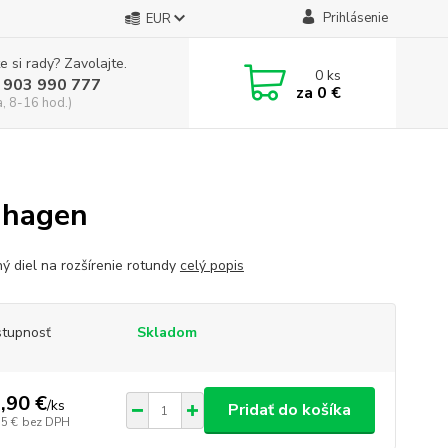
Prihlásenie
EUR
e si rady? Zavolajte.
0
ks
 903 990 777
za
0 €
a, 8-16 hod.)
uhagen
ný diel na rozšírenie rotundy
celý popis
tupnosť
Skladom
,90 €
/
ks
Pridať do košíka
55 €
bez DPH