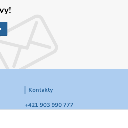
vy!
Kontakty
+421 903 990 777
(Po-Pia, 8-16 hod.)
tt.modelovazeleznica@gmail.com