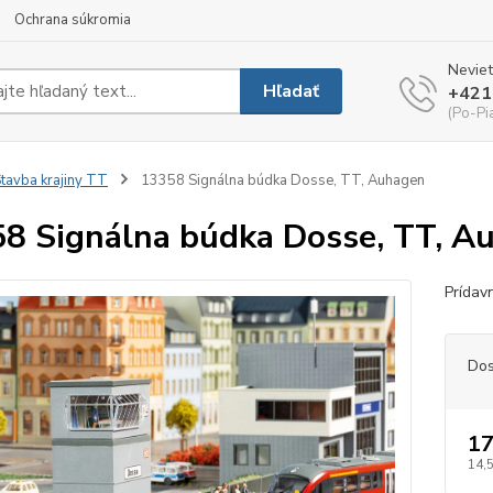
Ochrana súkromia
Neviet
Hľadať
+421
(Po-Pi
tavba krajiny TT
13358 Signálna búdka Dosse, TT, Auhagen
8 Signálna búdka Dosse, TT, A
Prídav
Dos
17
14,