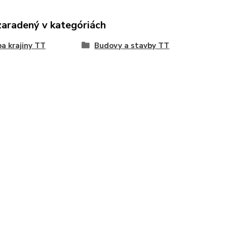
zaradený v kategóriách
a krajiny TT
Budovy a stavby TT