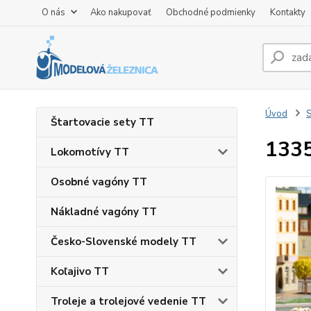
O nás
Ako nakupovať
Obchodné podmienky
Kontakty
Úvod
S
Štartovacie sety TT
1335
Lokomotívy TT
Osobné vagóny TT
Nákladné vagóny TT
Česko-Slovenské modely TT
Koľajivo TT
Troleje a trolejové vedenie TT