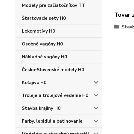
Modely pre začiatočníkov TT
Tovar 
Štartovacie sety H0
Stavb
Lokomotívy H0
Osobné vagóny H0
Nákladné vagóny H0
Česko-Slovenské modely H0
Koľajivo H0
Troleje a trolejové vedenie H0
Stavba krajiny H0
Farby, lepidlá a patinovanie