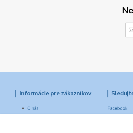
Ne
Informácie pre zákazníkov
Sledujt
O nás
Facebook
Ako nakupovať
Obchodné podmienky
Reklamačný protokol