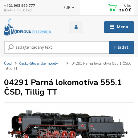
0
ks
+421 903 990 777
EUR
za
0 €
(Po-Pia, 8-16 hod.)
Menu
Hľadať
Úvod
Česko-Slovenské modely TT
04291 Parná lokomotíva 555.1 ČSD,
Tillig TT
04291 Parná lokomotíva 555.1
ČSD, Tillig TT