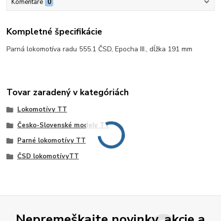
Komentáre
0
Kompletné špecifikácie
Parná lokomotíva radu 555.1 ČSD, Epocha III., dĺžka 191 mm
Tovar zaradený v kategóriách
Lokomotívy TT
Česko-Slovenské modely TT
Parné lokomotívy TT
ČSD lokomotívyTT
Nepremeškajte novinky, akcie a