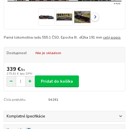
Parná lokomotíva radu 555.1 ČSD, Epocha III., dĺžka 191 mm
celý popis
Dostupnosť
Nie je skladom
339 €
/
ks
275,61 €
bez DPH
Pridať do košíka
Číslo produktu:
04291
Kompletné špecifikácie