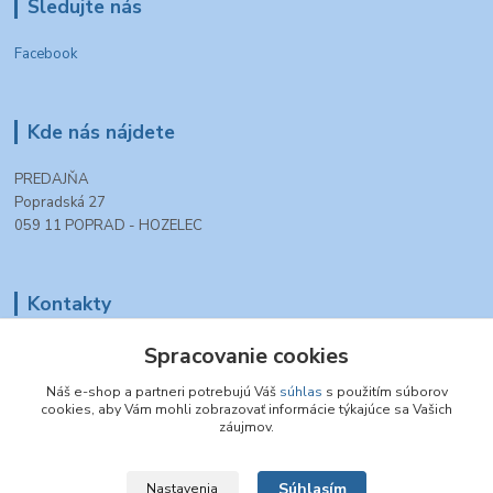
Sledujte nás
Facebook
Kde nás nájdete
PREDAJŇA
Popradská 27
059 11 POPRAD - HOZELEC
Kontakty
+421 903 990 777
Spracovanie cookies
(Po-Pia, 8-16 hod.)
Náš e-shop a partneri potrebujú Váš
súhlas
s použitím súborov
cookies, aby Vám mohli zobrazovať informácie týkajúce sa Vašich
tt.modelovazeleznica@gmail.com
záujmov.
Súhlasím
Nastavenia